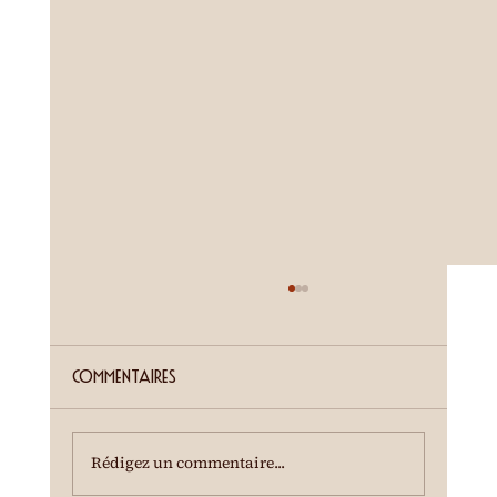
ETE SIERROIS (annonce juillet)
Cour de la Ferme du Château Mercier
Entrée gratuite Restauration dès 19h00
Commentaires
Spectacle à 20h00 Une dégustation des crus
du terroir est offerte à l'entracte. En cas de
temps incertain, se renseigner au 0
Rédigez un commentaire...