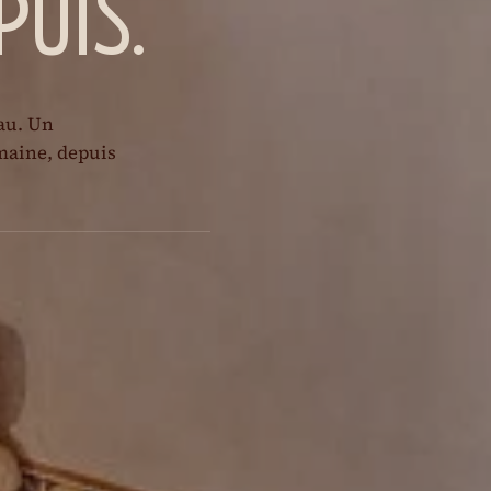
uis.
au. Un
maine, depuis