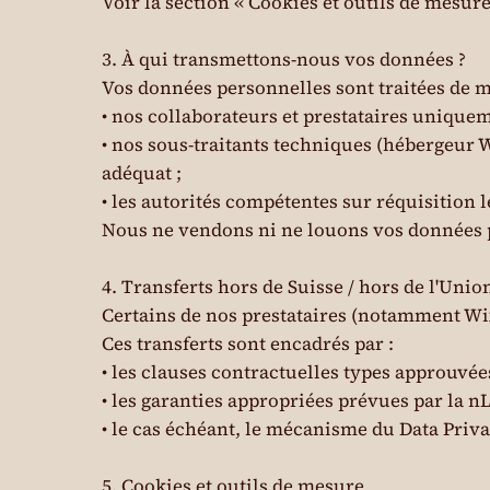
Voir la section « Cookies et outils de mesure
3. À qui transmettons-nous vos données ?
Vos données personnelles sont traitées de m
• nos collaborateurs et prestataires uniquem
• nos sous-traitants techniques (hébergeur W
adéquat ;
• les autorités compétentes sur réquisition l
Nous ne vendons ni ne louons vos données p
4. Transferts hors de Suisse / hors de l'Un
Certains de nos prestataires (notamment Wix
Ces transferts sont encadrés par :
• les clauses contractuelles types approuvé
• les garanties appropriées prévues par la n
• le cas échéant, le mécanisme du Data Pr
5. Cookies et outils de mesure