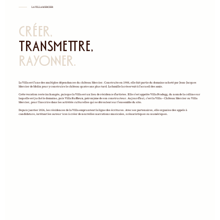
LA VILLA MERCIER
CRÉER,
TRANSMETTRE,
RAYONNER.
La Villa est l’une des multiples dépendances du château Mercier. Construite en 1908, elle fait partie du domaine acheté par Jean-Jacques
Mercier de Molin pour y construire le château quatre ans plus tard. La famille la réservait à l’accueil des amis.
Cette vocation reste inchangée, puisque la Villa est un lieu de résidence d’artistes. Elle s’est appelée Villa Pradegg, du nom de la colline sur
laquelle est juché le domaine, puis Villa Ruffieux, patronyme de son constructeur. Aujourd’hui, c’est la Villa – Château Mercier ou Villa
Mercier, pour l’inscrire dans les activités culturelles qui se déroulent sur l’ensemble du site.
Depuis janvier 2026, les résidences de la Villa empruntent la ligne des écritures. Avec ses partenaires, elle organise des appels à
candidature, invitant les auteur·ices à créer de nouvelles narrations musicales, scénaristiques ou numériques.