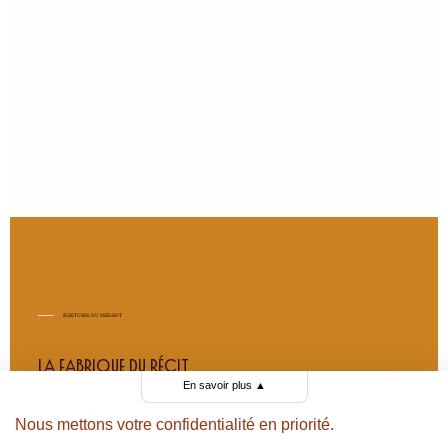
ÉCRITURES DU PRÉSENT
la fabrique du récit
En savoir plus
▲
Nous mettons votre confidentialité en priorité.
01
composition