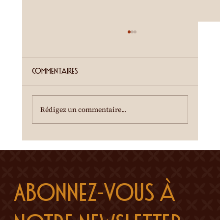
ETE SIERROIS (annonce juillet)
Cour de la Ferme du Château Mercier
Entrée gratuite Restauration dès 19h00
Commentaires
Spectacle à 20h00 Une dégustation des crus
du terroir est offerte à l'entracte. En cas de
temps incertain, se renseigner au 0
Rédigez un commentaire...
Abonnez-vous à 