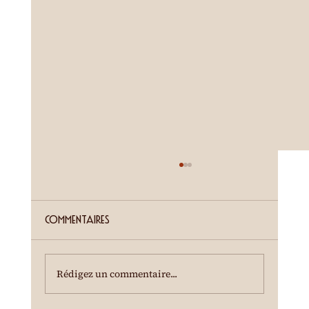
ETE SIERROIS (annonce juillet)
Cour de la Ferme du Château Mercier
Entrée gratuite Restauration dès 19h00
Commentaires
Spectacle à 20h00 Une dégustation des crus
du terroir est offerte à l'entracte. En cas de
temps incertain, se renseigner au 0
Rédigez un commentaire...