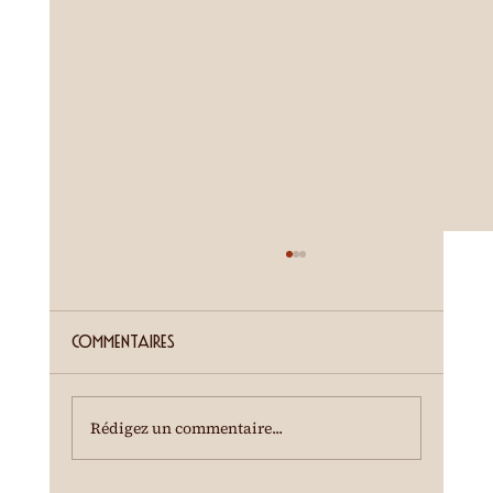
ETE SIERROIS (annonce juillet)
Cour de la Ferme du Château Mercier
Entrée gratuite Restauration dès 19h00
Commentaires
Spectacle à 20h00 Une dégustation des crus
du terroir est offerte à l'entracte. En cas de
temps incertain, se renseigner au 0
Rédigez un commentaire...