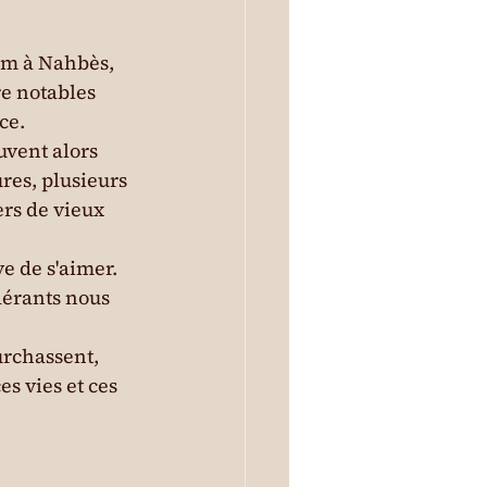
lm à Nahbès, 
e notables 
ce.
uvent alors 
res, plusieurs 
ers de vieux 
ve de s'aimer. 
dérants nous 
urchassent, 
s vies et ces 