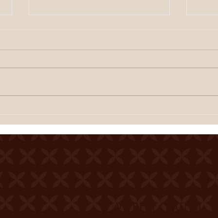
ETE SIERROIS (annonce
ETE S
juillet)
Cour
Cour de la Ferme du Château
Merci
Mercier Entrée gratuite
Resta
Restauration dès 19h00
Spec
Spectacle à 20h00 Une
dégus
dégustation des crus du terroir
est o
est offerte à l'entracte. En cas
de te
de temps incertain, se
rense
renseigner au 0
VIVRE LE CHÂTEAU