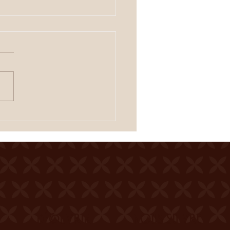
IERROIS
 de la Ferme du Château
er Entrée gratuite
uration dès 19h00
tacle à 20h00 Une
tation des crus du terroir
fferte à l'entracte. En cas
mps incertain, se
igner au 0
DÉCOUVRIR
NOUS SUIVRE