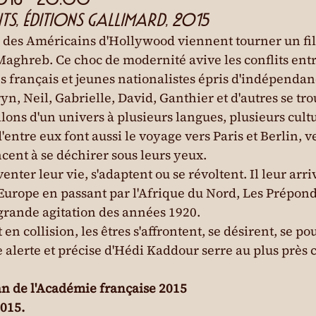
ts, éditions Gallimard, 2015
 des Américains d'Hollywood viennent tourner un fi
 Maghreb. Ce choc de modernité avive les conflits entr
ns français et jeunes nationalistes épris d'indépendan
n, Neil, Gabrielle, David, Ganthier et d'autres se tro
llons d'un univers à plusieurs langues, plusieurs cultu
'entre eux font aussi le voyage vers Paris et Berlin, v
ent à se déchirer sous leurs yeux.
venter leur vie, s'adaptent ou se révoltent. Il leur arri
l'Europe en passant par l'Afrique du Nord, Les Prépon
grande agitation des années 1920.
n collision, les êtres s'affrontent, se désirent, se po
 alerte et précise d'Hédi Kaddour serre au plus près ce
n de l'Académie française 2015

2015.