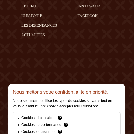
LE LIEU
INSTAGRAM
L'HISTOIRE
FACEBOOK
LES DÉPENDANCES
ACTUALITÉS
Nous mettons votre confidentialité en priorité.
Notre site Internet utilise les types de cookies suivants tout en
vous laissant le libre choix d'accepter leur utilisation:
Cookies nécessaires
?
Cookies de performance
?
Cookies fonctionnels
?