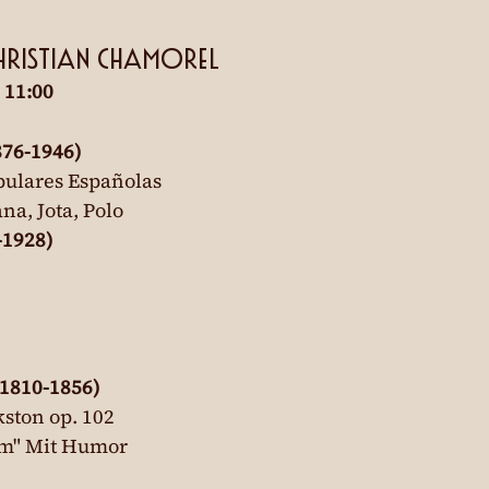
 Christian Chamorel
 11:00
876-1946)
ulares Españolas

a, Jota, Polo
-1928)
1810-1856)
ston op. 102

um" Mit Humor
