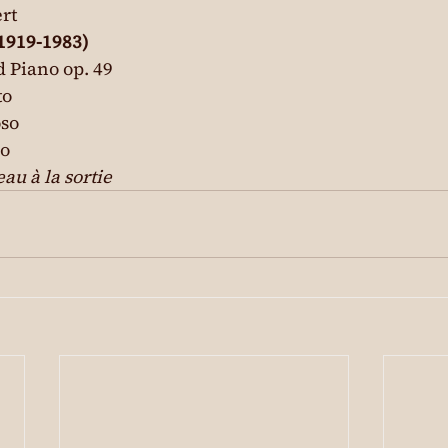
rt
(1919-1983)
 Piano op. 49

o

so

co
au à la sortie