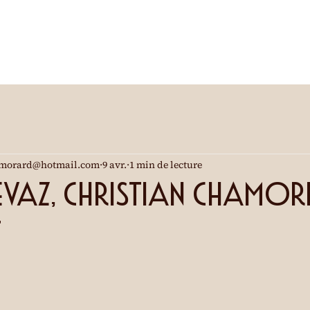
morard@hotmail.com
9 avr.
1 min de lecture
Revaz, Christian Chamore
t