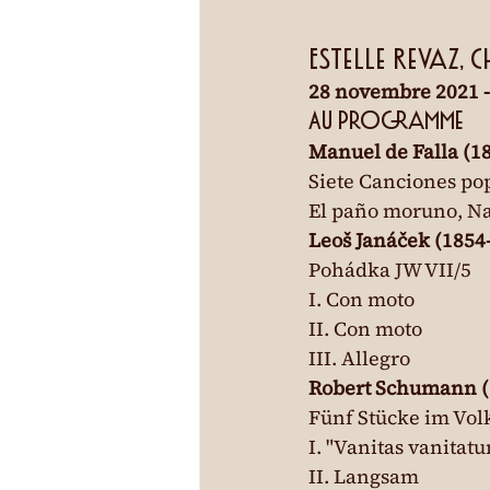
Estelle Revaz,
28 novembre 2021 -
Au programme
Manuel de Falla (1
Siete Canciones pop
El paño moruno, Nan
Leoš Janáček (1854
Pohádka JW VII/5

I. Con moto

II. Con moto

III. Allegro
Robert Schumann (
Fünf Stücke im Volk
I. "Vanitas vanitat
II. Langsam
