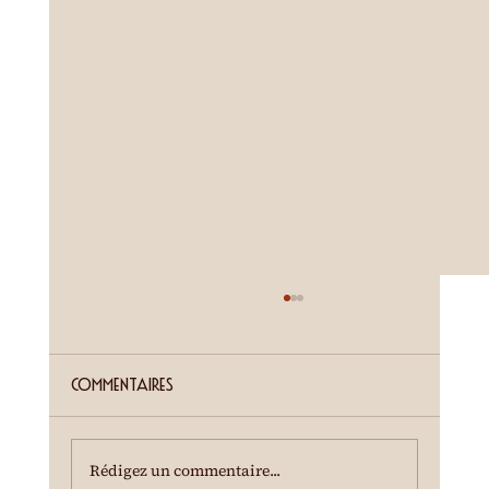
ETE SIERROIS (annonce juillet)
Cour de la Ferme du Château Mercier
Entrée gratuite Restauration dès 19h00
Commentaires
Spectacle à 20h00 Une dégustation des crus
du terroir est offerte à l'entracte. En cas de
temps incertain, se renseigner au 0
Rédigez un commentaire...