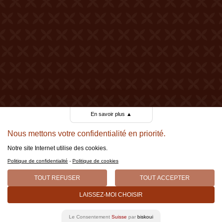
© 2026 Tous droits réservés Château Mercier
Mentions légales
Politique de confidentialité
Politique de cookies
En savoir plus
▲
Made by Berthe.
Nous mettons votre confidentialité en priorité.
Notre site Internet utilise des cookies.
Politique de confidentialité
-
Politique de cookies
TOUT REFUSER
TOUT ACCEPTER
LAISSEZ-MOI CHOISIR
Le Consentement
Suisse
par
biskoui