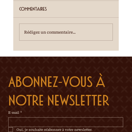
Cour de la Ferme du Château Mercier
Entrée gratuite Restauration dès 19h00
Commentaires
Spectacle à 20h00 Une dégustation des crus
du terroir est offerte à l'entracte. En cas de
temps incertain, se renseigner au 0
Rédigez un commentaire...
Abonnez-vous à 
notre newsletter
E-mail
*
Oui, je souhaite m'abonner à votre newsletter.