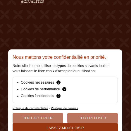
ACTUALITÉS
Nous mettons votre confidentialité en priorité.
Notre site Internet utilise les types de cookies suivants tout en
vous laissant le libre choix d'accepter leur utilisation:
Cookies nécessaires
?
Cookies de performance
?
Cookies fonctionnels
?
Politique de confidentialité
-
Politique de cookies
TOUT ACCEPTER
TOUT REFUSER
LAISSEZ-MOI CHOISIR