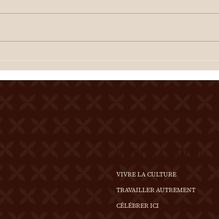
Cour de la Ferme du Château
Merci
Mercier Entrée gratuite
Resta
Restauration dès 19h00
Spec
Spectacle à 20h00 Une
dégus
dégustation des crus du terroir
est o
est offerte à l'entracte. En cas
de te
de temps incertain, se
rense
renseigner au 0
VIVRE LE CHÂTEAU
VIVRE LA CULTURE
TRAVAILLER AUTREMENT
CÉLÉBRER ICI