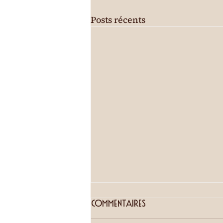
Posts récents
Visites guidées
Commentaires
Visite des jardins du château