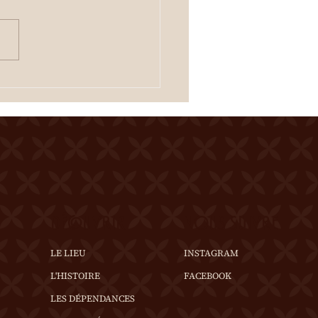
er Entrée gratuite
uration dès 19h00
tacle à 20h00 Une
tation des crus du terroir
fferte à l'entracte. En cas
mps incertain, se
igner au 0
DÉCOUVRIR
NOUS SUIVRE
LE LIEU
INSTAGRAM
L'HISTOIRE
FACEBOOK
LES DÉPENDANCES