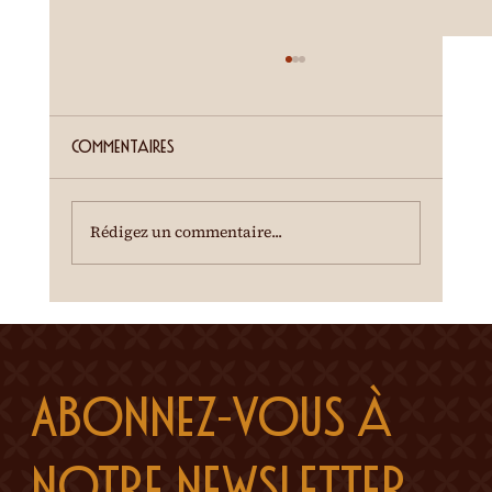
ETE SIERROIS (annonce juillet)
Cour de la Ferme du Château Mercier
Entrée gratuite Restauration dès 19h00
Commentaires
Spectacle à 20h00 Une dégustation des crus
du terroir est offerte à l'entracte. En cas de
temps incertain, se renseigner au 0
Rédigez un commentaire...
Abonnez-vous à 
notre newsletter