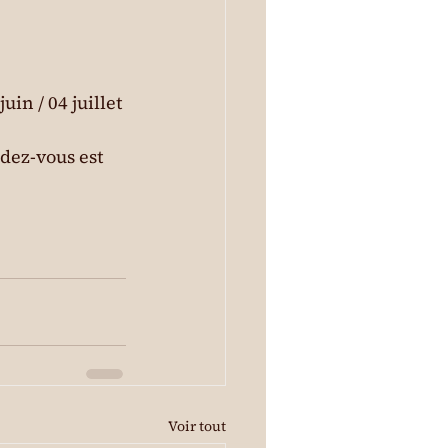
uin / 04 juillet 
ndez-vous est 
Voir tout