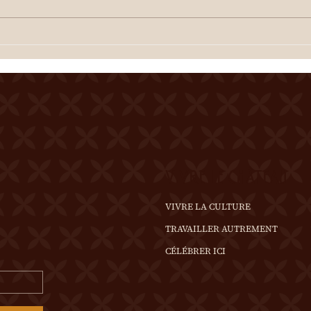
Spec
Spectacle à 20h00 Une
dégus
dégustation des crus du terroir
est o
est offerte à l'entracte. En cas
de te
de temps incertain, se
rense
renseigner au 0
VIVRE LE CHÂTEAU
VIVRE LA CULTURE
TRAVAILLER AUTREMENT
CÉLÉBRER ICI