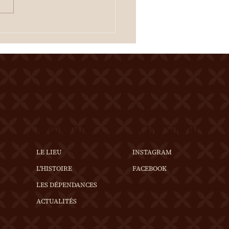
tacle à 20h00 Une
tation des crus du terroir
fferte à l'entracte. En cas
mps incertain, se
igner au 0
DÉCOUVRIR
NOUS SUIVRE
LE LIEU
INSTAGRAM
L'HISTOIRE
FACEBOOK
LES DÉPENDANCES
ACTUALITÉS