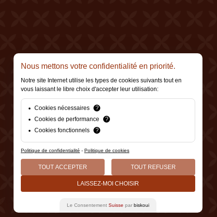
Nous mettons votre confidentialité en priorité.
Notre site Internet utilise les types de cookies suivants tout en
vous laissant le libre choix d'accepter leur utilisation:
Cookies nécessaires
?
Cookies de performance
?
Cookies fonctionnels
?
Politique de confidentialité
-
Politique de cookies
TOUT ACCEPTER
TOUT REFUSER
LAISSEZ-MOI CHOISIR
kies
Made by Berthe.
Le Consentement
Suisse
par
biskoui