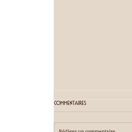
Visites guidées
Commentaires
Visite des jardins du château
Mercier Sur la colline de
Pradegg, Mme Mercier de
Rédigez un commentaire...