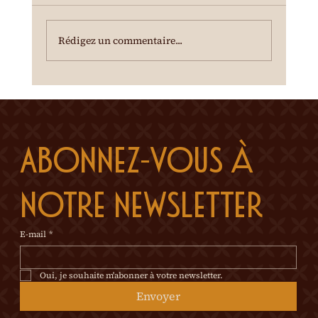
du terroir est offerte à l'entracte. En cas de
temps incertain, se renseigner au 0
Rédigez un commentaire...
Abonnez-vous à 
notre newsletter
E-mail
*
Oui, je souhaite m'abonner à votre newsletter.
Envoyer