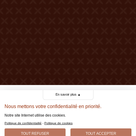
© 2026 Tous droits réservés Château Mercier
Mentions légales
Politique de confidentialité
Politique de cookies
Made by Berthe.
En savoir plus
▲
Nous mettons votre confidentialité en priorité.
Notre site Internet utilise des cookies.
Politique de confidentialité
-
Politique de cookies
TOUT REFUSER
TOUT ACCEPTER