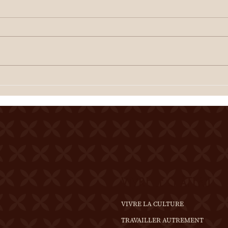
juillet)
Cour
Cour de la Ferme du Château
Merci
Mercier Entrée gratuite
Resta
Restauration dès 19h00
Spec
Spectacle à 20h00 Une
dégus
dégustation des crus du terroir
est o
est offerte à l'entracte. En cas
de te
de temps incertain, se
rense
renseigner au 0
VIVRE LE CHÂTEAU
VIVRE LA CULTURE
TRAVAILLER AUTREMENT