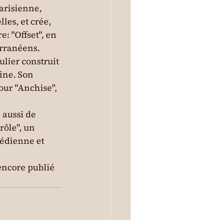
arisienne, 
les, et crée, 
: "Offset", en 
erranéens.
ulier construit 
ine. Son 
our "Anchise", 
 aussi de 
rôle", un 
édienne et 
encore publié 