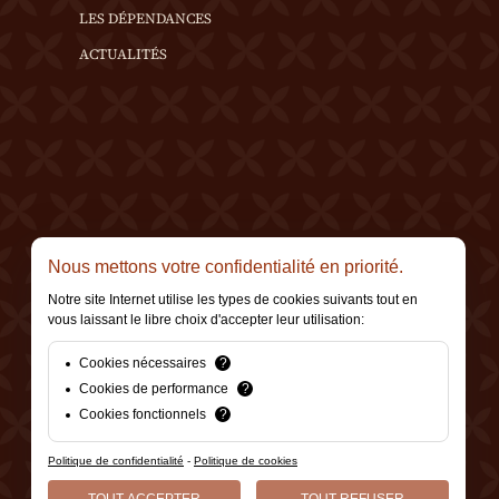
LES DÉPENDANCES
ACTUALITÉS
Nous mettons votre confidentialité en priorité.
Notre site Internet utilise les types de cookies suivants tout en
vous laissant le libre choix d'accepter leur utilisation:
Cookies nécessaires
?
Cookies de performance
?
Cookies fonctionnels
?
Politique de confidentialité
-
Politique de cookies