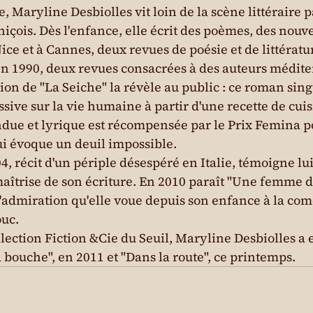
, Maryline Desbiolles vit loin de la scène littéraire p
niçois. Dès l'enfance, elle écrit des poèmes, des nouvel
ice et à Cannes, deux revues de poésie et de littérature
 en 1990, deux revues consacrées à des auteurs médit
ion de "La Seiche" la révèle au public : ce roman sing
sive sur la vie humaine à partir d'une recette de cuis
tendue et lyrique est récompensée par le Prix Femina p
ui évoque un deuil impossible.
4, récit d'un périple désespéré en Italie, témoigne lui
 maîtrise de son écriture. En 2010 paraît "Une femme d
'admiration qu'elle voue depuis son enfance à la com
ouc.
llection Fiction &Cie du Seuil, Maryline Desbiolles a 
 bouche", en 2011 et "Dans la route", ce printemps.