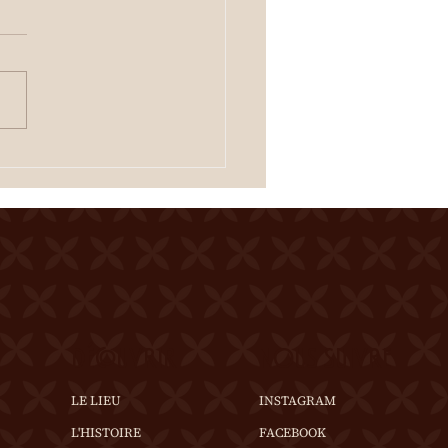
 de la Ferme du Château
er Entrée gratuite
uration dès 19h00
tacle à 20h00 Une
tation des crus du terroir
fferte à l'entracte. En cas
mps incertain, se
igner au 0
DÉCOUVRIR
NOUS SUIVRE
LE LIEU
INSTAGRAM
L'HISTOIRE
FACEBOOK