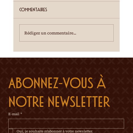
Cour de la Ferme du Château Mercier
Entrée gratuite Restauration dès 19h00
Commentaires
Spectacle à 20h00 Une dégustation des crus
du terroir est offerte à l'entracte. En cas de
temps incertain, se renseigner au 0
Rédigez un commentaire...
Abonnez-vous à 
notre newsletter
E-mail
*
Oui, je souhaite m'abonner à votre newsletter.