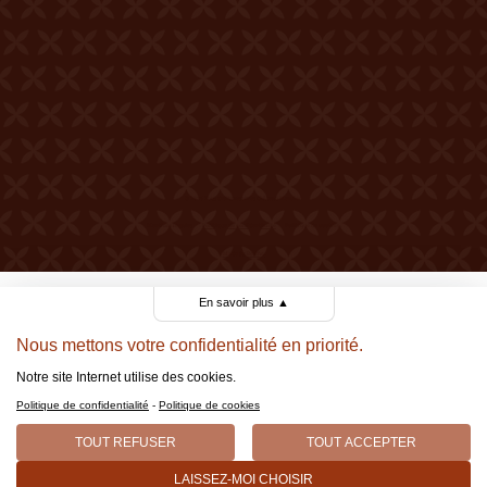
© 2026 Tous droits réservés Château Mercier
Mentions légales
Politique de confidentialité
Politique de cookies
Made by Berthe.
En savoir plus
▲
Nous mettons votre confidentialité en priorité.
Notre site Internet utilise des cookies.
Politique de confidentialité
-
Politique de cookies
TOUT REFUSER
TOUT ACCEPTER
LAISSEZ-MOI CHOISIR