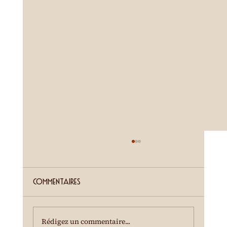
ETE SIERROIS (annonce juillet)
Cour de la Ferme du Château Mercier
Entrée gratuite Restauration dès 19h00
Commentaires
Spectacle à 20h00 Une dégustation des crus
du terroir est offerte à l'entracte. En cas de
temps incertain, se renseigner au 0
Rédigez un commentaire...