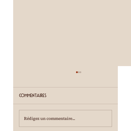
ETE SIERROIS (annonce juillet)
Cour de la Ferme du Château Mercier
Entrée gratuite Restauration dès 19h00
Commentaires
Spectacle à 20h00 Une dégustation des crus
du terroir est offerte à l'entracte. En cas de
temps incertain, se renseigner au 0
Rédigez un commentaire...