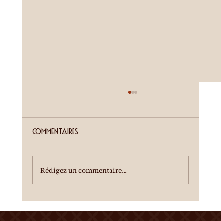
ETE SIERROIS (annonce juillet)
Cour de la Ferme du Château Mercier
Entrée gratuite Restauration dès 19h00
Commentaires
Spectacle à 20h00 Une dégustation des crus
du terroir est offerte à l'entracte. En cas de
temps incertain, se renseigner au 0
Rédigez un commentaire...