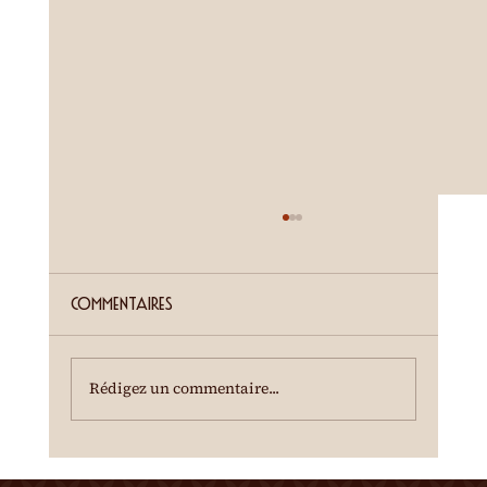
ETE SIERROIS (annonce juillet)
Cour de la Ferme du Château Mercier
Entrée gratuite Restauration dès 19h00
Commentaires
Spectacle à 20h00 Une dégustation des crus
du terroir est offerte à l'entracte. En cas de
temps incertain, se renseigner au 0
Rédigez un commentaire...