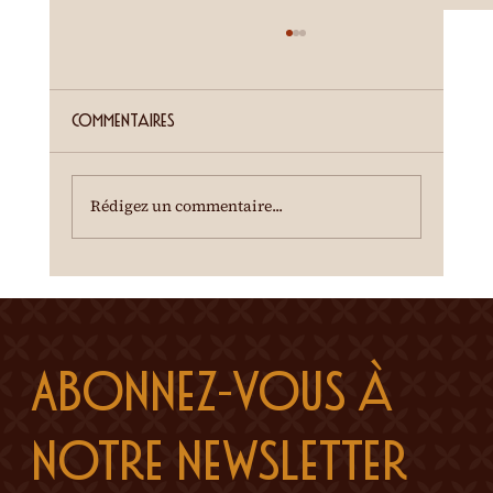
ETE SIERROIS (annonce juillet)
Cour de la Ferme du Château Mercier
Entrée gratuite Restauration dès 19h00
Commentaires
Spectacle à 20h00 Une dégustation des crus
du terroir est offerte à l'entracte. En cas de
temps incertain, se renseigner au 0
Rédigez un commentaire...
Abonnez-vous à 
notre newsletter