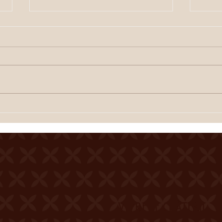
ETE SIERROIS (annonce
ETE S
juillet)
Cour
Cour de la Ferme du Château
Merci
Mercier Entrée gratuite
Resta
Restauration dès 19h00
Spec
Spectacle à 20h00 Une
dégus
dégustation des crus du terroir
est o
est offerte à l'entracte. En cas
de te
de temps incertain, se
rense
renseigner au 0
VIVRE LE CHÂTEAU