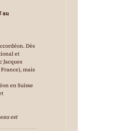
 au 
accordéon. Dès 
ional et 
 Jacques 
 France), mais 
éon en Suisse 
t 
eau est 