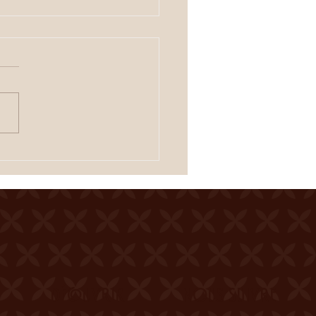
IERROIS
 de la Ferme du Château
er Entrée gratuite
uration dès 19h00
tacle à 20h00 Une
tation des crus du terroir
fferte à l'entracte. En cas
mps incertain, se
igner au 0
DÉCOUVRIR
NOUS SUIVRE