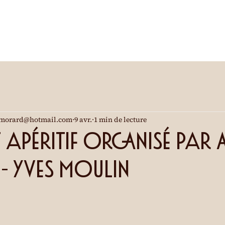
morard@hotmail.com
9 avr.
1 min de lecture
apéritif organisé par 
- Yves Moulin