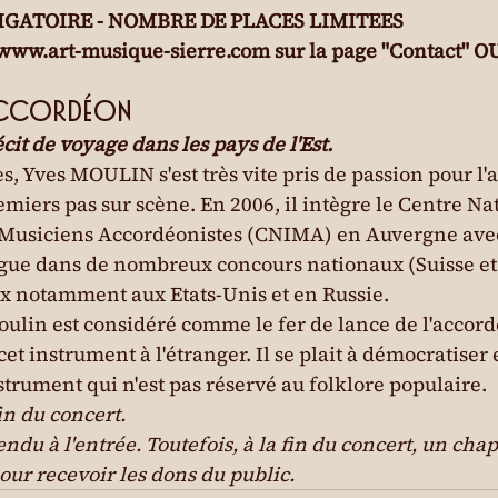
GATOIRE - NOMBRE DE PLACES LIMITEES

t www.art-musique-sierre.com sur la page "Contact" OU
 accordéon
récit de voyage dans les pays de l'Est.
s, Yves MOULIN s'est très vite pris de passion pour l'
premiers pas sur scène. En 2006, il intègre le Centre Nat
 Musiciens Accordéonistes (CNIMA) en Auvergne avec
ngue dans de nombreux concours nationaux (Suisse et
ux notamment aux Etats-Unis et en Russie.
ulin est considéré comme le fer de lance de l'accord
t instrument à l'étranger. Il se plait à démocratiser e
strument qui n'est pas réservé au folklore populaire.
in du concert.

endu à l'entrée. Toutefois, à la fin du concert, un chap
pour recevoir les dons du public.