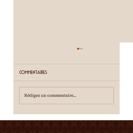
ETE SIERROIS (annonce juillet)
Cour de la Ferme du Château Mercier
Entrée gratuite Restauration dès 19h00
Commentaires
Spectacle à 20h00 Une dégustation des crus
du terroir est offerte à l'entracte. En cas de
temps incertain, se renseigner au 0
Rédigez un commentaire...