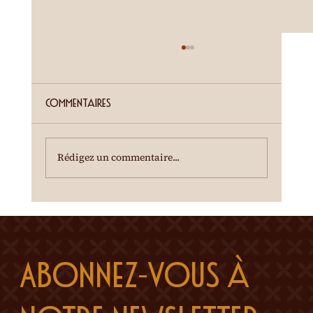
ETE SIERROIS (annonce juillet)
Cour de la Ferme du Château Mercier
Entrée gratuite Restauration dès 19h00
Commentaires
Spectacle à 20h00 Une dégustation des crus
du terroir est offerte à l'entracte. En cas de
temps incertain, se renseigner au 0
Rédigez un commentaire...
Abonnez-vous à 