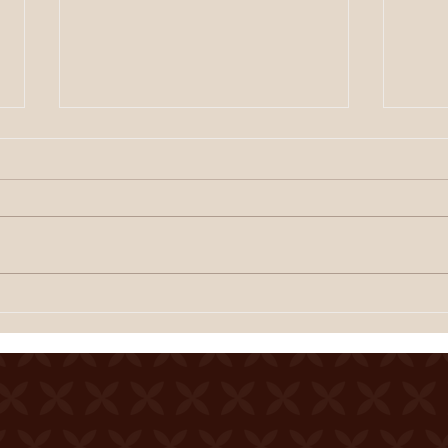
ETE SIERROIS (annonce
ETE S
juillet)
Cour
Cour de la Ferme du Château
Merci
Mercier Entrée gratuite
Resta
Restauration dès 19h00
Spec
Spectacle à 20h00 Une
dégus
dégustation des crus du terroir
est o
est offerte à l'entracte. En cas
de te
de temps incertain, se
rense
renseigner au 0