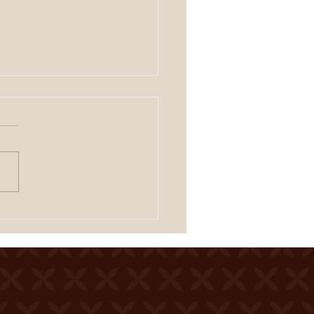
IERROIS
 de la Ferme du Château
er Entrée gratuite
uration dès 19h00
tacle à 20h00 Une
tation des crus du terroir
fferte à l'entracte. En cas
mps incertain, se
igner au 0