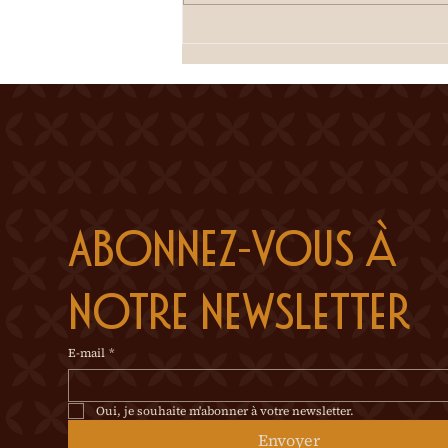
Henry Correvon, a réussi un
véritable prodige en
aménageant un oasis de
verdure sur cett
Abonnez-vous à 
notre newsletter
E-mail
*
Oui, je souhaite m'abonner à votre newsletter.
Envoyer