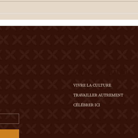
dégus
dégustation des crus du terroir
est o
est offerte à l'entracte. En cas
de te
de temps incertain, se
rense
renseigner au 0
VIVRE LE CHÂTEAU
VIVRE LA CULTURE
TRAVAILLER AUTREMENT
CÉLÉBRER ICI