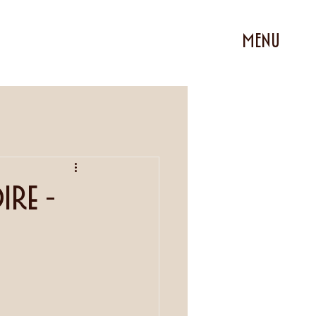
MENU
re -