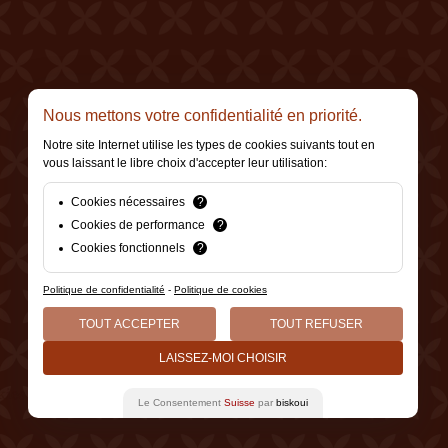
Nous mettons votre confidentialité en priorité.
Notre site Internet utilise les types de cookies suivants tout en
vous laissant le libre choix d'accepter leur utilisation:
Cookies nécessaires
?
Cookies de performance
?
Cookies fonctionnels
?
Politique de confidentialité
-
Politique de cookies
TOUT ACCEPTER
TOUT REFUSER
LAISSEZ-MOI CHOISIR
kies
Made by Berthe.
Le Consentement
Suisse
par
biskoui