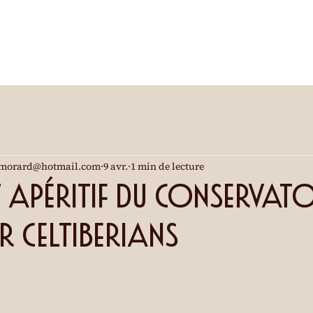
morard@hotmail.com
9 avr.
1 min de lecture
apéritif du Conservatoi
 Celtiberians