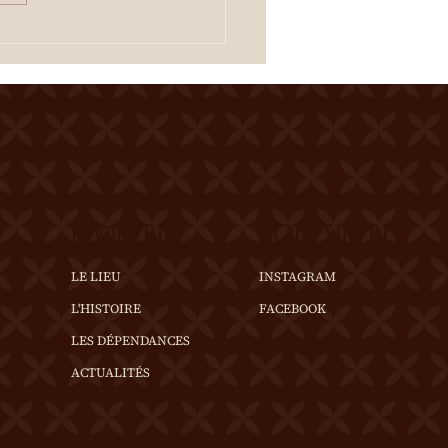
tation des crus du terroir
fferte à l'entracte. En cas
mps incertain, se
igner au 0
DÉCOUVRIR
NOUS SUIVRE
LE LIEU
INSTAGRAM
L'HISTOIRE
FACEBOOK
LES DÉPENDANCES
ACTUALITÉS