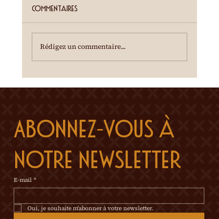
Entrée gratuite Restauration dès 19h00
Commentaires
Spectacle à 20h00 Une dégustation des crus
du terroir est offerte à l'entracte. En cas de
temps incertain, se renseigner au 0
Rédigez un commentaire...
Abonnez-vous à 
notre newsletter
E-mail
*
Oui, je souhaite m'abonner à votre newsletter.