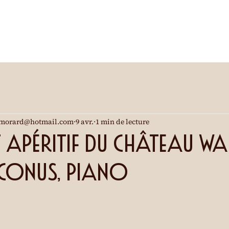
morard@hotmail.com
9 avr.
1 min de lecture
 apéritif du Château W
e Conus, piano