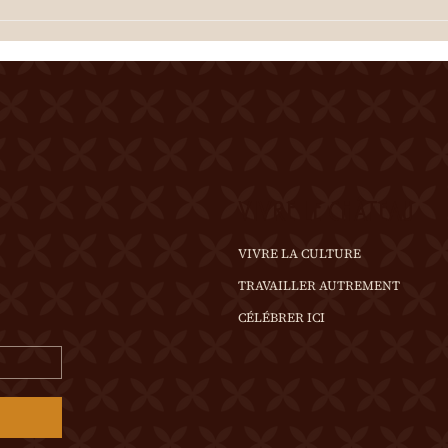
est o
est offerte à l'entracte. En cas
de te
de temps incertain, se
rense
renseigner au 0
VIVRE LE CHÂTEAU
VIVRE LA CULTURE
TRAVAILLER AUTREMENT
CÉLÉBRER ICI