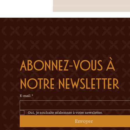
véritable prodige en
aménageant un oasis de
verdure sur cett
Abonnez-vous à 
notre newsletter
E-mail
*
Oui, je souhaite m'abonner à votre newsletter.
Envoyer