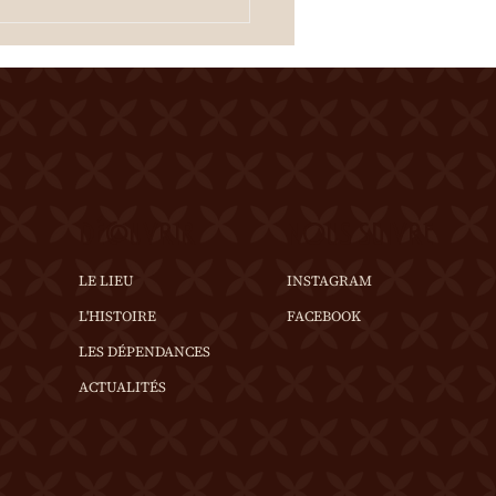
fferte à l'entracte. En cas
mps incertain, se
igner au 0
DÉCOUVRIR
NOUS SUIVRE
LE LIEU
INSTAGRAM
L'HISTOIRE
FACEBOOK
LES DÉPENDANCES
ACTUALITÉS