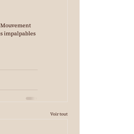
, Mouvement

ns impalpables 
Voir tout