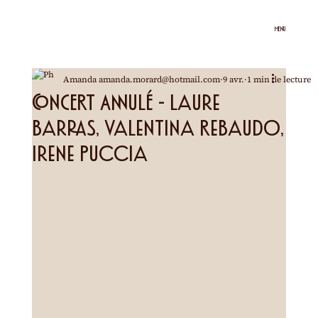
MENU
Amanda amanda.morard@hotmail.com
9 avr.
1 min de lecture
CONCERT ANNULÉ - Laure
Barras, Valentina Rebaudo,
Irene Puccia