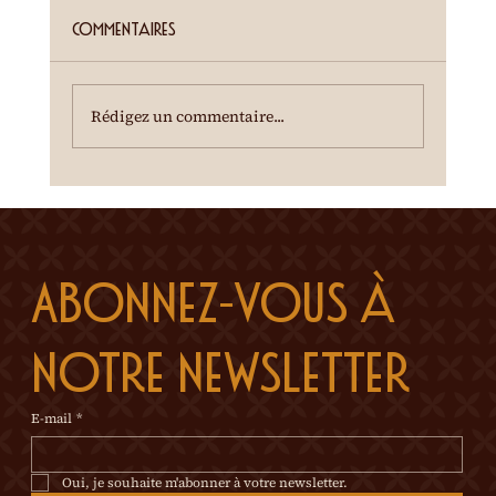
Entrée gratuite Restauration dès 19h00
Commentaires
Spectacle à 20h00 Une dégustation des crus
du terroir est offerte à l'entracte. En cas de
temps incertain, se renseigner au 0
Rédigez un commentaire...
Abonnez-vous à 
notre newsletter
E-mail
*
Oui, je souhaite m'abonner à votre newsletter.