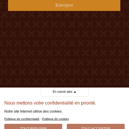
Envoyer
© 2026 Tous droits réservés Château Mercier
Mentions légales
Politique de confidentialité
Politique de cookies
Made by Berthe.
En savoir plus
▲
Nous mettons votre confidentialité en priorité.
Notre site Internet utilise des cookies.
Politique de confidentialité
-
Politique de cookies
TOUT REFUSER
TOUT ACCEPTER